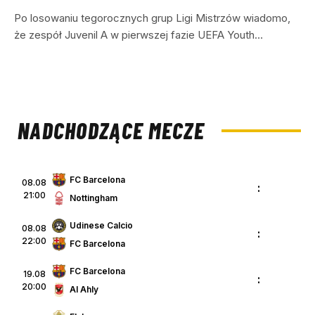
Po losowaniu tegorocznych grup Ligi Mistrzów wiadomo,
że zespół Juvenil A w pierwszej fazie UEFA Youth…
NADCHODZĄCE MECZE
FC Barcelona
08.08
:
21:00
Nottingham
Udinese Calcio
08.08
:
22:00
FC Barcelona
FC Barcelona
19.08
:
20:00
Al Ahly