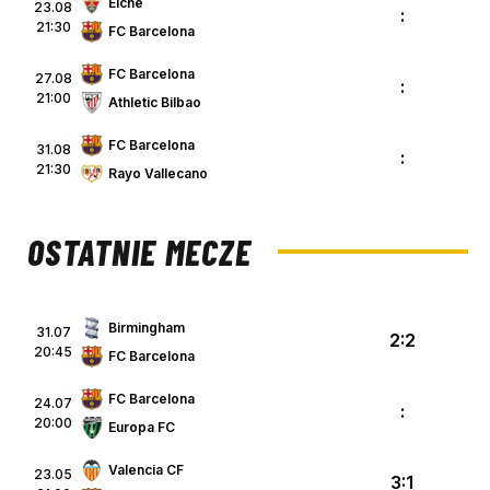
Elche
23.08
:
21:30
FC Barcelona
FC Barcelona
27.08
:
21:00
Athletic Bilbao
FC Barcelona
31.08
:
21:30
Rayo Vallecano
OSTATNIE MECZE
Birmingham
31.07
2:2
20:45
FC Barcelona
FC Barcelona
24.07
:
20:00
Europa FC
Valencia CF
23.05
3:1