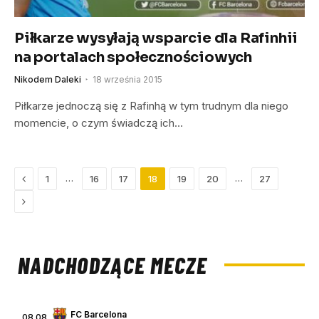
Piłkarze wysyłają wsparcie dla Rafinhii
na portalach społecznościowych
Nikodem Daleki
18 września 2015
Piłkarze jednoczą się z Rafinhą w tym trudnym dla niego
momencie, o czym świadczą ich…
Previous
…
…
1
16
17
18
19
20
27
Next
NADCHODZĄCE MECZE
FC Barcelona
08.08