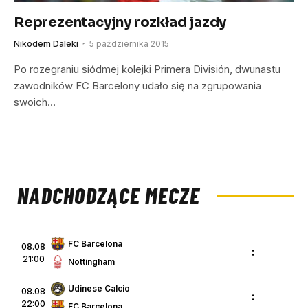
Reprezentacyjny rozkład jazdy
Nikodem Daleki
5 października 2015
Po rozegraniu siódmej kolejki Primera División, dwunastu
zawodników FC Barcelony udało się na zgrupowania
swoich…
NADCHODZĄCE MECZE
FC Barcelona
08.08
:
21:00
Nottingham
Udinese Calcio
08.08
:
22:00
FC Barcelona