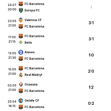
FC Barcelona
24.07
:
20:00
Europa FC
Valencia CF
23.05
3:1
21:00
FC Barcelona
FC Barcelona
17.05
3:1
21:15
Betis
Alaves
13.05
1:0
21:30
FC Barcelona
FC Barcelona
10.05
2:0
21:00
Real Madryt
Osasuna
02.05
1:2
21:00
FC Barcelona
Getafe CF
25.04
0:2
16:15
FC Barcelona