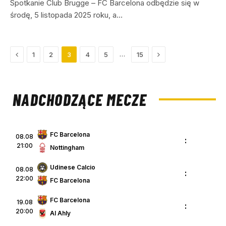
Spotkanie Club Brugge – FC Barcelona odbędzie się w
środę, 5 listopada 2025 roku, a…
Previous
Next
…
1
2
3
4
5
15
NADCHODZĄCE MECZE
FC Barcelona
08.08
:
21:00
Nottingham
Udinese Calcio
08.08
:
22:00
FC Barcelona
FC Barcelona
19.08
:
20:00
Al Ahly