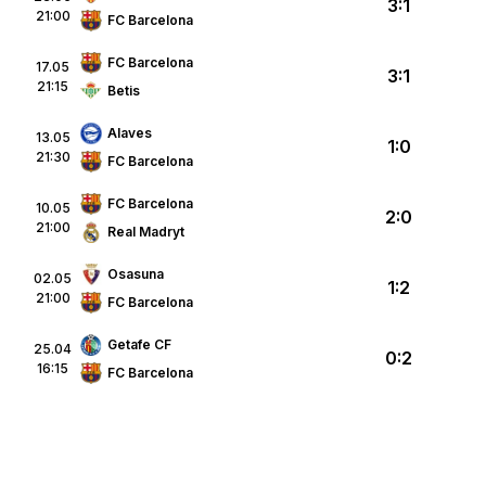
3:1
21:00
FC Barcelona
FC Barcelona
17.05
3:1
21:15
Betis
Alaves
13.05
1:0
21:30
FC Barcelona
FC Barcelona
10.05
2:0
21:00
Real Madryt
Osasuna
02.05
1:2
21:00
FC Barcelona
Getafe CF
25.04
0:2
16:15
FC Barcelona