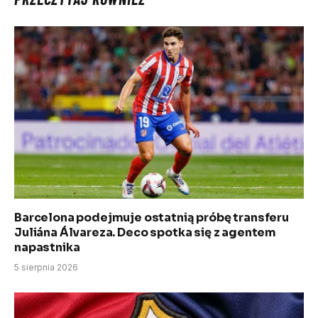
Barcelona podejmuje ostatnią próbę transferu
Juliána Álvareza. Deco spotka się z agentem
napastnika
5 sierpnia 2026