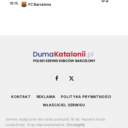
0:2
16:15
FC Barcelona
Facebook
X
(Twitter)
KONTAKT
REKLAMA
POLITYKA PRYWATNOŚCI
WŁAŚCICIEL SERWISU
Serwis wyłącznie dla osób powyżej 18 lat. Hazard może
uzależniać. Graj odpowiedzialnie.
Szczegóły