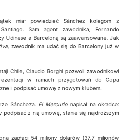
iątek miał powiedzieć Sánchez kolegom z
 Santiago. Sam agent zawodnika, Fernando
dzy Udinese a Barceloną są zaawansowane. Jak
iva
, zawodnik ma udać się do Barcelony już w
taji Chile, Claudio Borghi pozwoli zawodnikowi
rezentacji w ramach przygotowań do Copa
czne i podpisać umowę z nowym klubem.
ferze Sáncheza.
El
Mercurio
napisał na okładce:
y podpisać z nią umowę, stanie się najdroższym
ona zapłąci 54 miliony dolarów (37,7 milionów