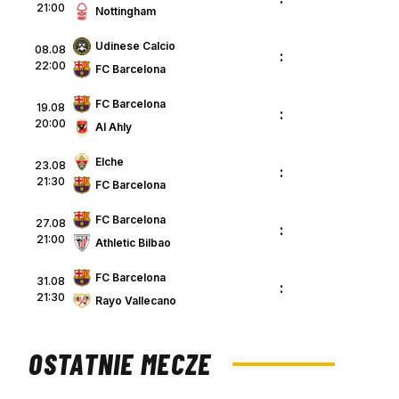
21:00
Nottingham
Udinese Calcio
08.08
:
22:00
FC Barcelona
FC Barcelona
19.08
:
20:00
Al Ahly
Elche
23.08
:
21:30
FC Barcelona
FC Barcelona
27.08
:
21:00
Athletic Bilbao
FC Barcelona
31.08
:
21:30
Rayo Vallecano
OSTATNIE MECZE