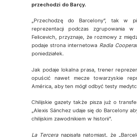
przechodzi do Barçy.
„Przechodzę do Barcelony”, tak w p
reprezentacji podczas zgrupowania w
Felicevich, przyznaje, że rozmowy z mię
podaje strona internetowa
Radia
Cooperat
poniedziałek.
Jak podaje lokalna prasa, trener reprezen
opuścić nawet mecze towarzyskie rep
América, aby ten mógł odbyć testy medyt
Chilijskie gazety także pisza już o trans
„Alexis Sánchez udaje się do Barcelony ab
chilijskim zawodnikiem w historii”.
La
Tercera
napisała natomiast, że „Barcel