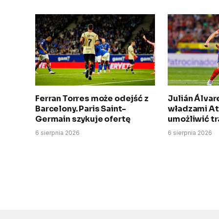
Ferran Torres może odejść z
Julián Álva
Barcelony. Paris Saint-
władzami Atl
Germain szykuje ofertę
umożliwić tr
6 sierpnia 2026
6 sierpnia 2026