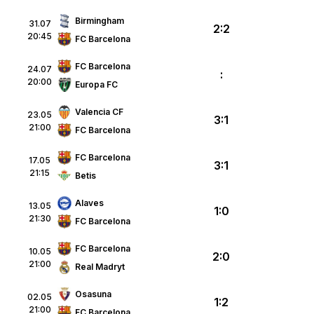
Birmingham
31.07
2:2
20:45
FC Barcelona
FC Barcelona
24.07
:
20:00
Europa FC
Valencia CF
23.05
3:1
21:00
FC Barcelona
p
FC Barcelona
17.05
3:1
21:15
Betis
Alaves
13.05
1:0
21:30
FC Barcelona
FC Barcelona
10.05
2:0
21:00
Real Madryt
Osasuna
02.05
1:2
21:00
FC Barcelona