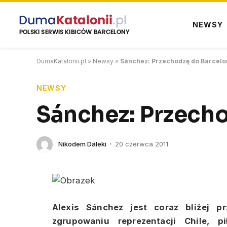
NEWSY
DumaKatalonii.pl
»
Newsy
»
Sánchez: Przechodzę do Barcelo
NEWSY
Sánchez: Przech
Nikodem Daleki
20 czerwca 2011
Alexis Sánchez jest coraz bliżej p
zgrupowaniu reprezentacji Chile, p