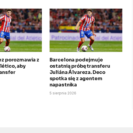
rez porozmawia z
Barcelona podejmuje
ético, aby
ostatnią próbę transferu
ansfer
Juliána Álvareza. Deco
spotka się z agentem
napastnika
5 sierpnia 2026