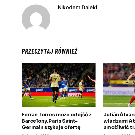
Nikodem Daleki
PRZECZYTAJ RÓWNIEŻ
Ferran Torres może odejść z
Julián Álva
Barcelony. Paris Saint-
władzami Atl
Germain szykuje ofertę
umożliwić tr