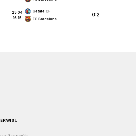
Getafe CF
25.04
0:2
16:15
FC Barcelona
SERWISU
lnie.
Szczegóły