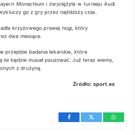
ayern Monachium i zwyciężyła w turnieju Audi
wykluczy go z gry przez najbliższy czas.
zadła krzyżowego prawej nogi, który
zez dwa miesiące.
e przejdzie badania lekarskie, które
ą ile będzie musiał pauzować. Już teraz wiemy,
zonych z drużyną.
Źródło: sport.es
Facebook
Twitter
WhatsAp