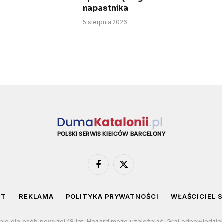
napastnika
5 sierpnia 2026
Facebook
X
(Twitter)
KT
REKLAMA
POLITYKA PRYWATNOŚCI
WŁAŚCICIEL 
nie dla osób powyżej 18 lat. Hazard może uzależniać. Graj odpowiedzia