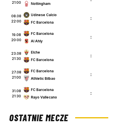
21:00
Nottingham
Udinese Calcio
08.08
:
22:00
FC Barcelona
FC Barcelona
19.08
:
20:00
Al Ahly
Elche
23.08
:
21:30
FC Barcelona
FC Barcelona
27.08
:
21:00
Athletic Bilbao
FC Barcelona
31.08
:
21:30
Rayo Vallecano
OSTATNIE MECZE
p