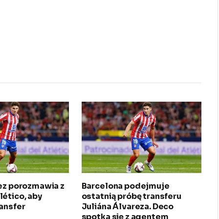
rez porozmawia z
Barcelona podejmuje
ético, aby
ostatnią próbę transferu
ansfer
Juliána Álvareza. Deco
spotka się z agentem