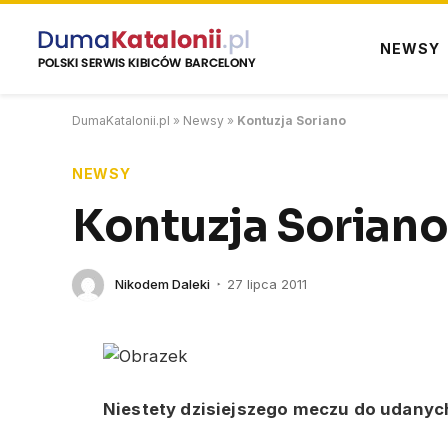
NEWSY
DumaKatalonii.pl
»
Newsy
»
Kontuzja Soriano
NEWSY
Kontuzja Sorian
Nikodem Daleki
27 lipca 2011
Niestety dzisiejszego meczu do udanych