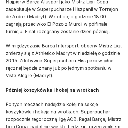
Najpierw Barça Alusport jako Mistrz Ligi i Copa
zadebiutuje w Superpucharze Hiszpanii w Torrejón
de Ardoz (Madryt). W sobotę o godzinie 18:00
zagrają przeciwko El Pozo z Murcii w półfinale
turnieju. Finał rozegrany zostanie dzień później.
W międzyczasie Barça Intersport, obecny Mistrz Ligi,
zmierzy się z Athletico Madryt w niedzielę o godzinie
20:15. Zdobywca Superpucharu Hiszpanii w piłce
ręcznej będzie znany już po jednym spotkaniu w
Vista Alegre (Madryt).
Później koszykówka i hokej na wrotkach
Po tych meczach nadejdzie kolej na sekcje
koszykówki i hokeja na wrotkach. Superpuchar
rozpocznie tegoroczną ligę ACB. Regal Barça, Mistrz
Ligi i Copa, nadal nie wie kto będzie jej przeciwnikiem