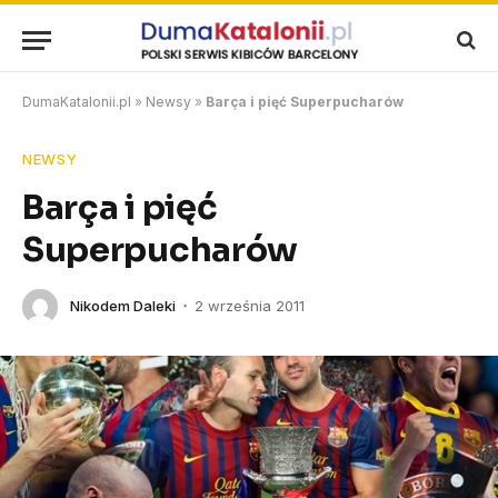
DumaKatalonii.pl
»
Newsy
»
Barça i pięć Superpucharów
NEWSY
Barça i pięć
Superpucharów
Nikodem Daleki
2 września 2011