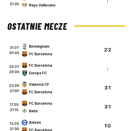
:
21:30
Rayo Vallecano
OSTATNIE MECZE
Birmingham
31.07
2:2
20:45
FC Barcelona
FC Barcelona
24.07
:
20:00
Europa FC
Valencia CF
23.05
3:1
21:00
FC Barcelona
FC Barcelona
17.05
3:1
21:15
Betis
Alaves
13.05
1:0
21:30
FC Barcelona