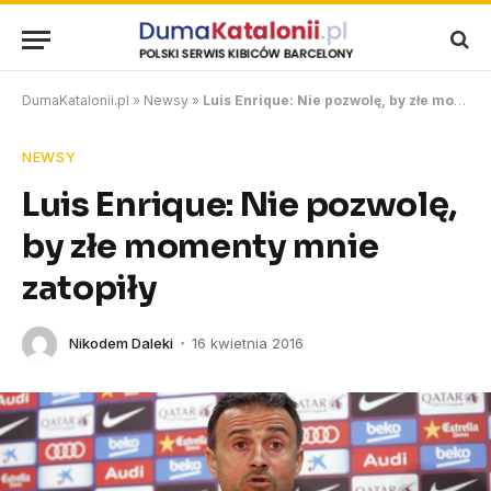
DumaKatalonii.pl
»
Newsy
»
Luis Enrique: Nie pozwolę, by złe momenty mnie zatopiły
NEWSY
Luis Enrique: Nie pozwolę,
by złe momenty mnie
zatopiły
Nikodem Daleki
16 kwietnia 2016