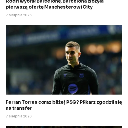
Rodri wybrał Barcelonę. Barcelona złożyła
pierwszą ofertę Manchesterowi City
7 sierpnia 2026
Ferran Torres coraz bliżej PSG? Piłkarz zgodził się
na transfer
7 sierpnia 2026