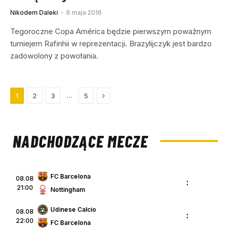
Nikodem Daleki
6 maja 2016
Tegoroczne Copa América będzie pierwszym poważnym
turniejem Rafinhii w reprezentacji. Brazylijczyk jest bardzo
zadowolony z powołania.
Next
…
1
2
3
5
NADCHODZĄCE MECZE
FC Barcelona
08.08
:
21:00
Nottingham
Udinese Calcio
08.08
:
22:00
FC Barcelona