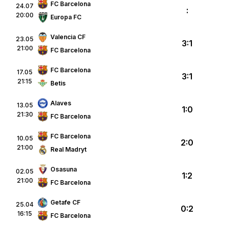
FC Barcelona
24.07
:
20:00
Europa FC
Valencia CF
23.05
3:1
21:00
FC Barcelona
FC Barcelona
17.05
3:1
21:15
Betis
Alaves
13.05
1:0
21:30
FC Barcelona
FC Barcelona
10.05
2:0
21:00
Real Madryt
Osasuna
02.05
1:2
21:00
FC Barcelona
Getafe CF
25.04
0:2
16:15
FC Barcelona