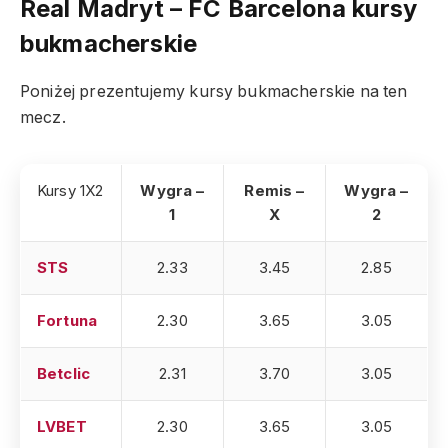
Real Madryt – FC Barcelona
kursy
bukmacherskie
Poniżej prezentujemy kursy bukmacherskie na ten
mecz.
Kursy 1X2
Wygra –
Remis –
Wygra –
1
X
2
STS
2.33
3.45
2.85
Fortuna
2.30
3.65
3.05
Betclic
2.31
3.70
3.05
LVBET
2.30
3.65
3.05