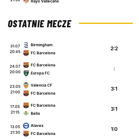
Rayo Vallecano
OSTATNIE MECZE
Birmingham
31.07
2:2
20:45
FC Barcelona
FC Barcelona
24.07
:
20:00
Europa FC
Valencia CF
23.05
3:1
21:00
FC Barcelona
FC Barcelona
17.05
3:1
21:15
Betis
Alaves
13.05
1:0
21:30
FC Barcelona