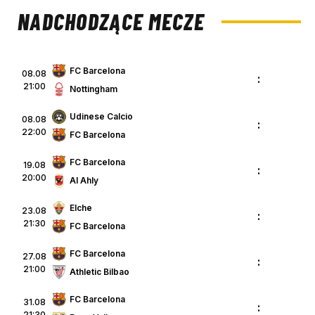
NADCHODZĄCE MECZE
FC Barcelona
08.08
:
21:00
Nottingham
Udinese Calcio
08.08
:
22:00
FC Barcelona
FC Barcelona
19.08
:
20:00
Al Ahly
Elche
23.08
:
21:30
FC Barcelona
FC Barcelona
27.08
:
21:00
Athletic Bilbao
FC Barcelona
31.08
:
21:30