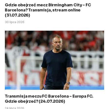
Gdzie obejrzeć mecz Birmingham City – FC
Barcelona? Transmisja, stream online
(31.07.2026)
30 lipca 2026
Transmisja meczu FC Barcelona – Europa FC.
Gdzie obejrzeć? (24.07.2026)
24 lipca 2026