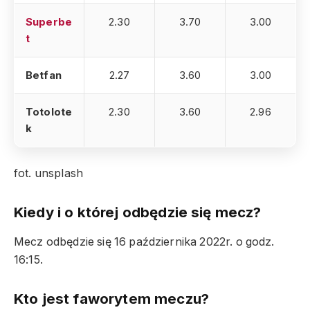
Superbe
2.30
3.70
3.00
t
Betfan
2.27
3.60
3.00
Totolote
2.30
3.60
2.96
k
fot. unsplash
Kiedy i o której odbędzie się mecz?
Mecz odbędzie się 16 października 2022r. o godz.
16:15.
Kto jest faworytem meczu?