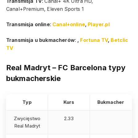
Transmisja TV
:
Canal+ 4K Ultra HD,
Canal+Premium, Eleven Sports 1
Transmisja online
:
Canal+online
,
Player.pl
Transmisja u bukmacherów
:
,
Fortuna TV
,
Betclic
TV
Real Madryt – FC Barcelona
typy
bukmacherskie
Typ
Kurs
Bukmacher
Zwycięstwo
2.33
Real Madryt