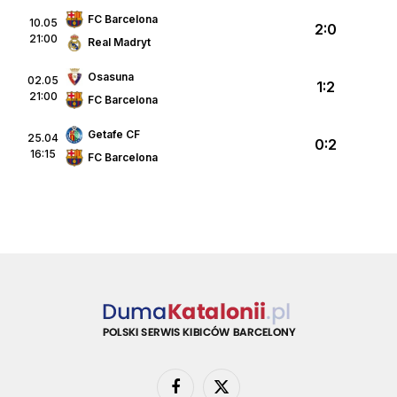
FC Barcelona
10.05
2:0
21:00
Real Madryt
Osasuna
02.05
1:2
21:00
FC Barcelona
Getafe CF
25.04
0:2
16:15
FC Barcelona
Facebook
X