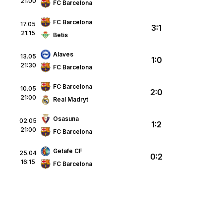
21:00
FC Barcelona
FC Barcelona
17.05
3:1
21:15
Betis
Alaves
13.05
1:0
21:30
FC Barcelona
FC Barcelona
10.05
2:0
21:00
Real Madryt
Osasuna
02.05
1:2
21:00
FC Barcelona
Getafe CF
25.04
0:2
16:15
FC Barcelona