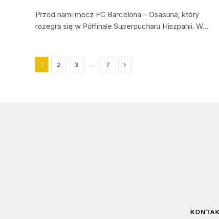
Przed nami mecz FC Barcelona – Osasuna, który
rozegra się w Półfinale Superpucharu Hiszpanii. W…
Next
…
1
2
3
7
KONTA