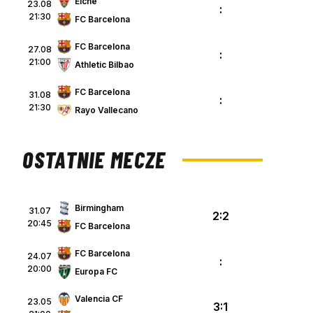
Elche
23.08
:
21:30
FC Barcelona
FC Barcelona
27.08
:
21:00
Athletic Bilbao
FC Barcelona
31.08
:
21:30
Rayo Vallecano
OSTATNIE MECZE
Birmingham
31.07
2:2
20:45
FC Barcelona
FC Barcelona
24.07
:
20:00
Europa FC
Valencia CF
23.05
3:1