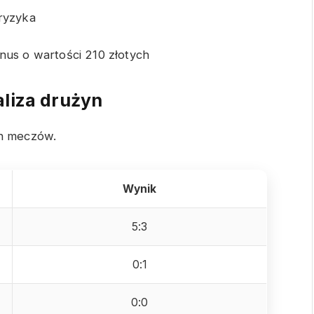
 ryzyka
nus o wartości 210 złotych
liza drużyn
ch meczów.
Wynik
5:3
0:1
0:0