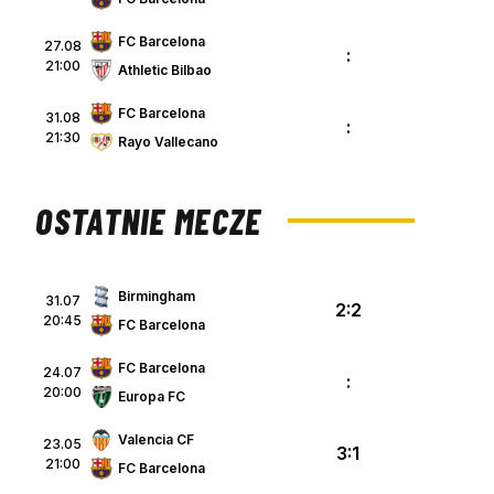
FC Barcelona
27.08
:
21:00
Athletic Bilbao
FC Barcelona
31.08
:
21:30
Rayo Vallecano
OSTATNIE MECZE
Birmingham
31.07
2:2
20:45
FC Barcelona
FC Barcelona
24.07
:
20:00
Europa FC
Valencia CF
23.05
3:1
21:00
FC Barcelona