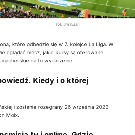
fot. unsplash
na, które odbędzie się w 7. kolejce La Liga. W
ie oglądać mecz, jakie kursy są oferowane
kmacherskie na to wydarzenie.
owiedź. Kiedy i o której
ńskiej i zostanie rozegrany 26 września 2023
on Moix.
nsmisja tv i online. Gdzie