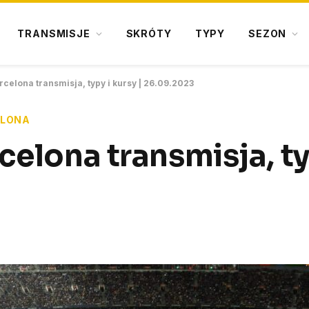
TRANSMISJE
SKRÓTY
TYPY
SEZON
rcelona transmisja, typy i kursy | 26.09.2023
ELONA
celona transmisja, ty