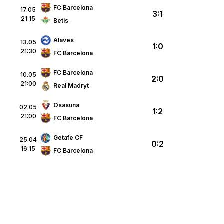
FC Barcelona
17.05
3:1
21:15
Betis
Alaves
13.05
1:0
21:30
FC Barcelona
FC Barcelona
10.05
2:0
21:00
Real Madryt
Osasuna
02.05
1:2
21:00
FC Barcelona
Getafe CF
25.04
0:2
16:15
FC Barcelona