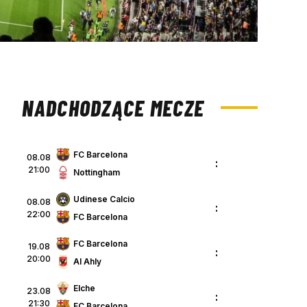
NADCHODZĄCE MECZE
FC Barcelona
08.08
:
21:00
Nottingham
Udinese Calcio
08.08
:
22:00
FC Barcelona
FC Barcelona
19.08
:
20:00
Al Ahly
Elche
23.08
:
21:30
FC Barcelona