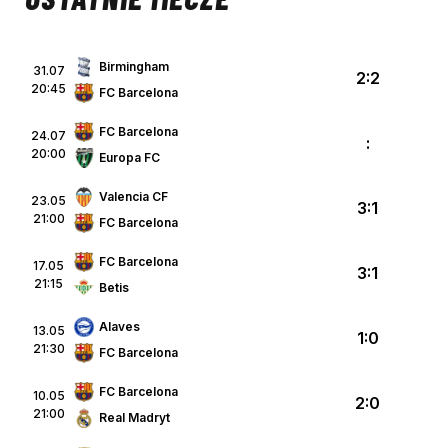
Birmingham
31.07
2:2
20:45
FC Barcelona
FC Barcelona
24.07
:
20:00
Europa FC
Valencia CF
23.05
3:1
21:00
FC Barcelona
FC Barcelona
17.05
3:1
21:15
Betis
Alaves
13.05
1:0
21:30
FC Barcelona
FC Barcelona
10.05
2:0
21:00
Real Madryt