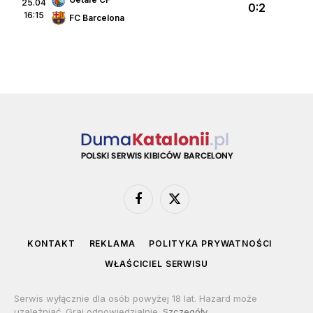
25.04
0:2
16:15
FC Barcelona
Facebook
X
(Twitter)
KONTAKT
REKLAMA
POLITYKA PRYWATNOŚCI
WŁAŚCICIEL SERWISU
Serwis wyłącznie dla osób powyżej 18 lat. Hazard może
uzależniać. Graj odpowiedzialnie.
Szczegóły