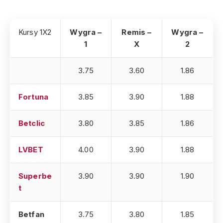
Kursy 1X2
Wygra –
Remis –
Wygra –
1
X
2
3.75
3.60
1.86
Fortuna
3.85
3.90
1.88
Betclic
3.80
3.85
1.86
LVBET
4.00
3.90
1.88
Superbe
3.90
3.90
1.90
t
Betfan
3.75
3.80
1.85