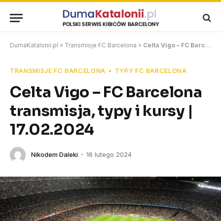
DumaKatalonii.pl
»
Transmisje FC Barcelona
»
Celta Vigo – FC Barcelona transmisja, typy i kursy | 17.02.2024
TRANSMISJE FC BARCELONA
TYPY FC BARCELONA
Celta Vigo – FC Barcelona
transmisja, typy i kursy |
17.02.2024
Nikodem Daleki
16 lutego 2024