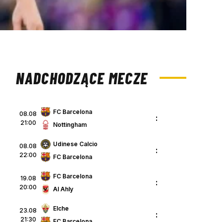
NADCHODZĄCE MECZE
FC Barcelona
08.08
:
21:00
Nottingham
Udinese Calcio
08.08
:
22:00
FC Barcelona
FC Barcelona
19.08
:
20:00
Al Ahly
Elche
23.08
:
21:30
FC Barcelona