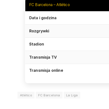
FC Barcelona – Atlético
Data i godzina
Rozgrywki
Stadion
Transmisja TV
Transmisja online
Atlético
FC Barcelona
La Liga