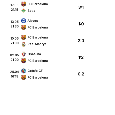
FC Barcelona
17.05
3:1
21:15
Betis
Alaves
13.05
1:0
21:30
FC Barcelona
FC Barcelona
10.05
2:0
21:00
Real Madryt
Osasuna
02.05
1:2
21:00
FC Barcelona
Getafe CF
25.04
0:2
16:15
FC Barcelona