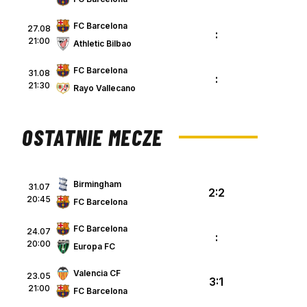
FC Barcelona
27.08
:
21:00
Athletic Bilbao
FC Barcelona
31.08
:
21:30
Rayo Vallecano
OSTATNIE MECZE
Birmingham
31.07
2:2
20:45
FC Barcelona
FC Barcelona
24.07
:
20:00
Europa FC
Valencia CF
23.05
3:1
21:00
FC Barcelona