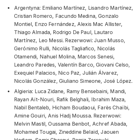
Argentyna: Emiliano Martínez, Lisandro Martínez,
Cristian Romero, Facundo Medina, Gonzalo
Montiel, Enzo Fernández, Alexis Mac Allister,
Thiago Almada, Rodrigo De Paul, Lautaro
Martínez, Leo Messi. Rezerwowi: Juan Musso,
Gerónimo Rulli, Nicolás Tagliafico, Nicolás
Otamendi, Nahuel Molina, Marcos Senesi,
Leandro Paredes, Valentín Barco, Giovani Celso,
Exequiel Palacios, Nico Paz, Julián Álvarez,
Nicolás González, Giuliano Simeone, José López.
Algieria: Luca Zidane, Ramy Bensebaini, Mandi,
Rayan Aït-Nouri, Rafik Belghali, Ibrahim Maza,
Nabil Bentaleb, Hicham Boudaoui, Farès Chaïbi,
Amine Gouiri, Anis Hadj Moussa. Rezerwowi:
Melvin Mastil, Oussama Benbot, Achref Abada,
Mohamed Tougai, Zineddine Belaïd, Jaouen