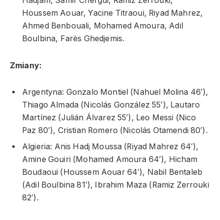
Hadjam, Samir Chergui, Ramiz Zerrouki,
Houssem Aouar, Yacine Titraoui, Riyad Mahrez,
Ahmed Benbouali, Mohamed Amoura, Adil
Boulbina, Farès Ghedjemis.
Zmiany:
Argentyna: Gonzalo Montiel (Nahuel Molina 46′),
Thiago Almada (Nicolás González 55′), Lautaro
Martínez (Julián Álvarez 55′), Leo Messi (Nico
Paz 80′), Cristian Romero (Nicolás Otamendi 80′).
Algieria: Anis Hadj Moussa (Riyad Mahrez 64′),
Amine Gouiri (Mohamed Amoura 64′), Hicham
Boudaoui (Houssem Aouar 64′), Nabil Bentaleb
(Adil Boulbina 81′), Ibrahim Maza (Ramiz Zerrouki
82′).