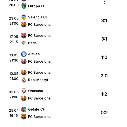
:
20:00
Europa FC
Valencia CF
23.05
3:1
21:00
FC Barcelona
FC Barcelona
17.05
3:1
21:15
Betis
Alaves
13.05
1:0
21:30
FC Barcelona
FC Barcelona
10.05
2:0
21:00
Real Madryt
Osasuna
02.05
1:2
21:00
FC Barcelona
Getafe CF
25.04
0:2
16:15
FC Barcelona