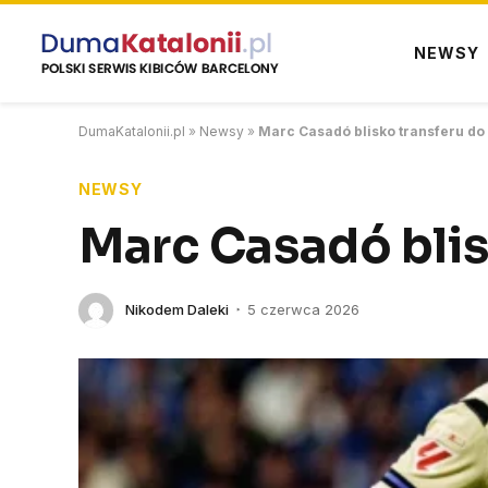
NEWSY
DumaKatalonii.pl
»
Newsy
»
Marc Casadó blisko transferu d
NEWSY
Marc Casadó bli
Nikodem Daleki
5 czerwca 2026