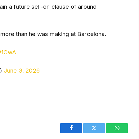
ain a future sell-on clause of around
more than he was making at Barcelona.
sW1CwA
l)
June 3, 2026
Facebook
Twitter
WhatsAp