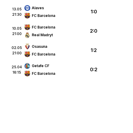
Alaves
13.05
1:0
21:30
FC Barcelona
FC Barcelona
10.05
2:0
21:00
Real Madryt
Osasuna
02.05
1:2
21:00
FC Barcelona
Getafe CF
25.04
0:2
16:15
FC Barcelona
p