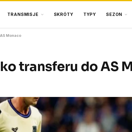
TRANSMISJE
SKRÓTY
TYPY
SEZON
o AS Monaco
sko transferu do AS