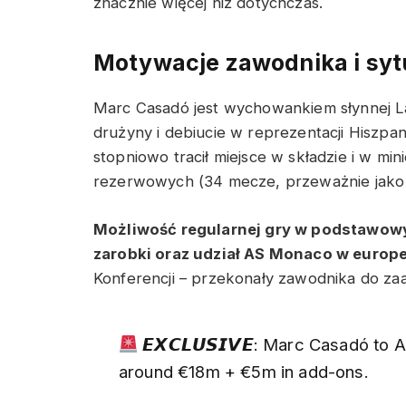
znacznie więcej niż dotychczas.
Motywacje zawodnika i syt
Marc Casadó jest wychowankiem słynnej La
drużyny i debiucie w reprezentacji Hiszpan
stopniowo tracił miejsce w składzie i w m
rezerwowych (34 mecze, przeważnie jako 
Możliwość regularnej gry w podstawowy
zarobki oraz udział AS Monaco w europ
Konferencji – przekonały zawodnika do za
𝙀𝙓𝘾𝙇𝙐𝙎𝙄𝙑𝙀: Marc Casadó t
around €18m + €5m in add-ons.