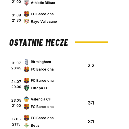
21:00
Athletic Bilbao
FC Barcelona
31.08
:
21:30
Rayo Vallecano
OSTATNIE MECZE
Birmingham
31.07
2:2
20:45
FC Barcelona
FC Barcelona
24.07
:
20:00
Europa FC
Valencia CF
23.05
3:1
21:00
FC Barcelona
FC Barcelona
17.05
3:1
21:15
Betis