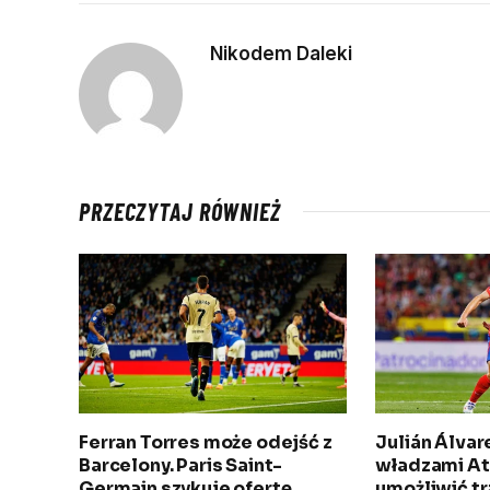
Nikodem Daleki
PRZECZYTAJ RÓWNIEŻ
Ferran Torres może odejść z
Julián Álva
Barcelony. Paris Saint-
władzami Atl
Germain szykuje ofertę
umożliwić tr