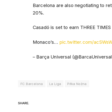
Barcelona are also negotiating to ret
20%.
Casadó is set to earn THREE TIMES 
Monaco’s…
pic.twitter.com/acSW
– Barça Universal (@BarcaUniversa
FC Barcelona
La Liga
Piłka Nożna
SHARE.