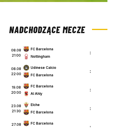
NADCHODZĄCE MECZE
FC Barcelona
08.08
:
21:00
Nottingham
Udinese Calcio
08.08
:
22:00
FC Barcelona
FC Barcelona
19.08
:
20:00
Al Ahly
Elche
23.08
:
21:30
FC Barcelona
FC Barcelona
27.08
: