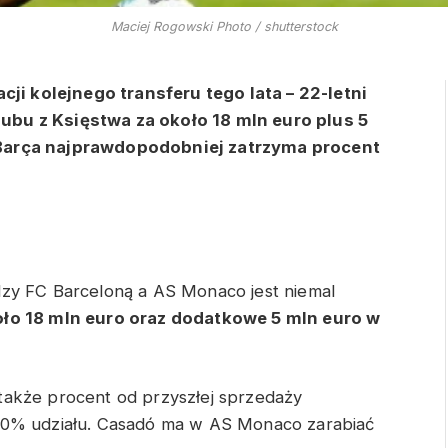
Maciej Rogowski Photo / shutterstock
cji kolejnego transferu tego lata – 22-letni
bu z Księstwa za około 18 mln euro plus 5
Barça najprawdopodobniej zatrzyma procent
zy FC Barceloną a AS Monaco jest niemal
ło 18 mln euro oraz dodatkowe 5 mln euro w
także procent od przyszłej sprzedaży
20% udziału. Casadó ma w AS Monaco zarabiać