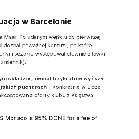
uacja w Barcelonie
 Masii. Po udanym wejściu do pierwszej
ii doznał poważnej kontuzji, po której
inionym sezonie występował głównie z ławki
zmiennik).
m składzie, niemal trzykrotnie wyższe
ejskich pucharach
– konkretnie w Lidze
akceptowania oferty klubu z Księstwa.
o AS Monaco is 95% DONE for a fee of