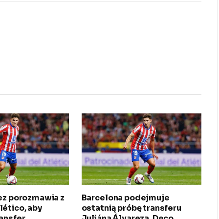
rez porozmawia z
Barcelona podejmuje
ético, aby
ostatnią próbę transferu
ansfer
Juliána Álvareza. Deco