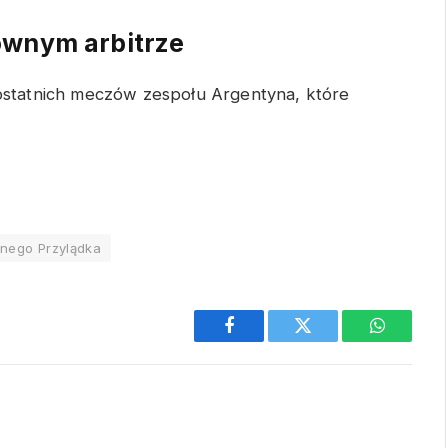
ównym arbitrze
ę ostatnich meczów zespołu Argentyna, które
nego Przylądka
Facebook
Twitter
WhatsAp