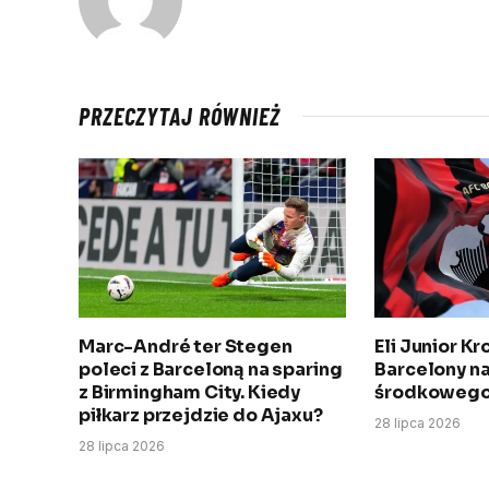
PRZECZYTAJ RÓWNIEŻ
Marc-André ter Stegen
Eli Junior K
poleci z Barceloną na sparing
Barcelony na
z Birmingham City. Kiedy
środkowego
piłkarz przejdzie do Ajaxu?
28 lipca 2026
28 lipca 2026