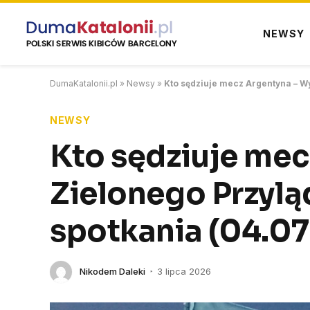
NEWSY
DumaKatalonii.pl
»
Newsy
»
Kto sędziuje mecz Argentyna – W
NEWSY
Kto sędziuje mec
Zielonego Przylą
spotkania (04.07
Nikodem Daleki
3 lipca 2026