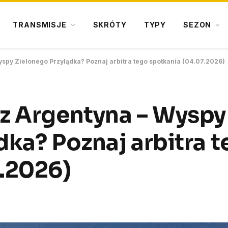
TRANSMISJE
SKRÓTY
TYPY
SEZON
yspy Zielonego Przylądka? Poznaj arbitra tego spotkania (04.07.2026)
z Argentyna – Wyspy
dka? Poznaj arbitra 
.2026)