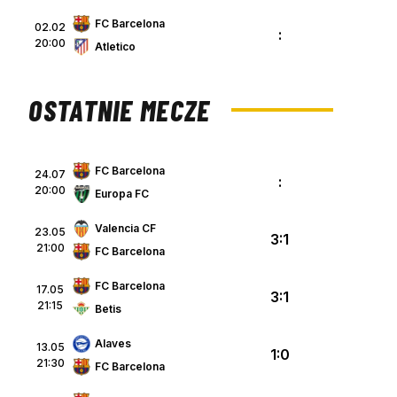
FC Barcelona
02.02
:
20:00
Atletico
OSTATNIE MECZE
FC Barcelona
24.07
:
20:00
Europa FC
Valencia CF
23.05
3:1
21:00
FC Barcelona
FC Barcelona
17.05
3:1
p
21:15
Betis
Alaves
13.05
1:0
21:30
FC Barcelona