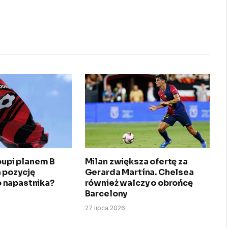
roupi planem B
Milan zwiększa ofertę za
 pozycję
Gerarda Martína. Chelsea
 napastnika?
również walczy o obrońcę
Barcelony
27 lipca 2026