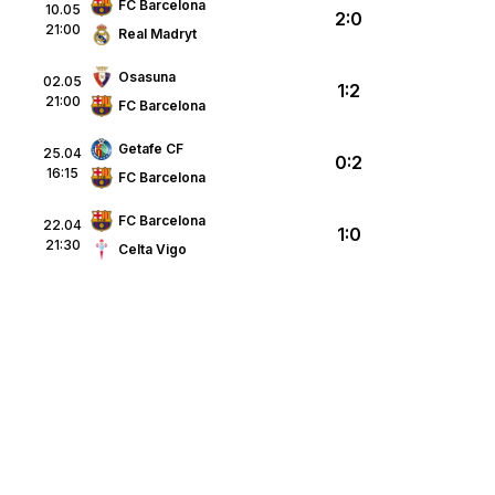
FC Barcelona
10.05
2:0
21:00
Real Madryt
Osasuna
02.05
1:2
21:00
FC Barcelona
Getafe CF
25.04
0:2
16:15
FC Barcelona
FC Barcelona
22.04
1:0
21:30
Celta Vigo