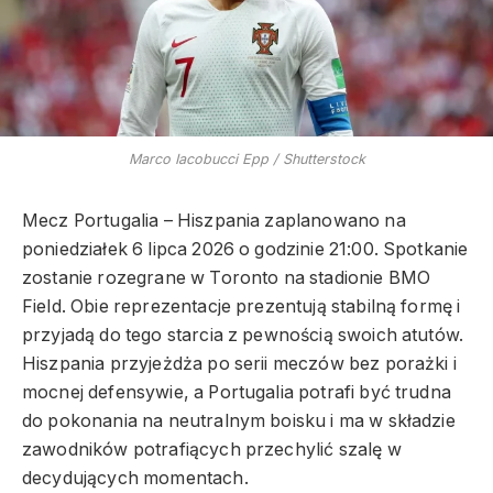
Marco Iacobucci Epp / Shutterstock
Mecz Portugalia – Hiszpania zaplanowano na
poniedziałek 6 lipca 2026 o godzinie 21:00. Spotkanie
zostanie rozegrane w Toronto na stadionie BMO
Field. Obie reprezentacje prezentują stabilną formę i
przyjadą do tego starcia z pewnością swoich atutów.
Hiszpania przyjeżdża po serii meczów bez porażki i
mocnej defensywie, a Portugalia potrafi być trudna
do pokonania na neutralnym boisku i ma w składzie
zawodników potrafiących przechylić szalę w
decydujących momentach.