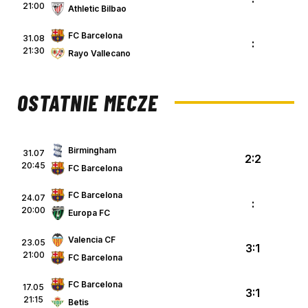
21:00
Athletic Bilbao
FC Barcelona
31.08
:
21:30
Rayo Vallecano
OSTATNIE MECZE
Birmingham
31.07
2:2
20:45
FC Barcelona
FC Barcelona
24.07
:
20:00
Europa FC
Valencia CF
23.05
3:1
21:00
FC Barcelona
FC Barcelona
17.05
3:1
21:15
Betis