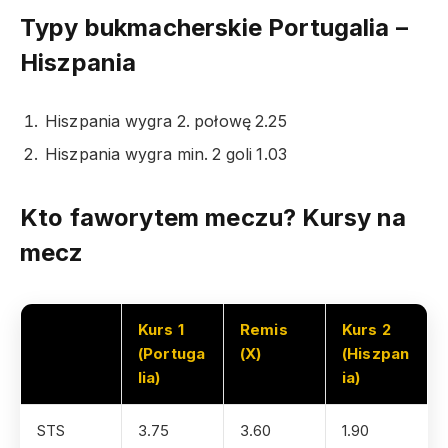
Typy bukmacherskie Portugalia –
Hiszpania
Hiszpania wygra 2. połowę 2.25
Hiszpania wygra min. 2 goli 1.03
Kto faworytem meczu? Kursy na
mecz
Kurs 1
Remis
Kurs 2
(Portuga
(X)
(Hiszpan
lia)
ia)
STS
3.75
3.60
1.90