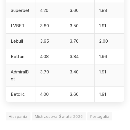
Superbet
4.20
3.60
1.88
LVBET
3.80
3.50
1.91
Lebull
3.95
3.70
2.00
Betfan
4.08
3.84
1.96
AdmiralB
3.70
3.40
1.91
et
Betclic
4.00
3.60
1.91
Hiszpania
Mistrzostwa Świata 2026
Portugalia