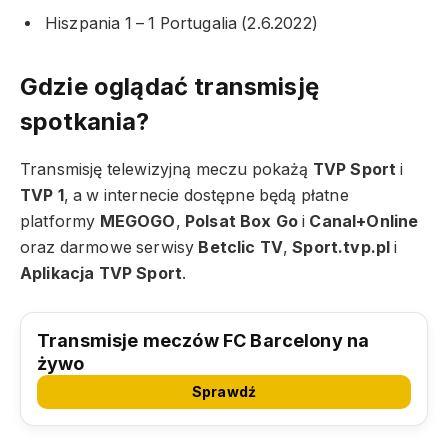
Hiszpania 1 – 1 Portugalia (2.6.2022)
Gdzie oglądać transmisję
spotkania?
Transmisję telewizyjną meczu pokażą
TVP Sport
i
TVP 1
, a w internecie dostępne będą płatne
platformy
MEGOGO
,
Polsat Box Go
i
Canal+Online
oraz darmowe serwisy
Betclic TV
,
Sport.tvp.pl
i
Aplikacja TVP Sport
.
Transmisje meczów FC Barcelony na
żywo
Sprawdź