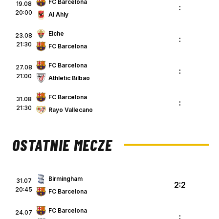
FC Barcelona
19.08
:
20:00
Al Ahly
Elche
23.08
:
21:30
FC Barcelona
FC Barcelona
27.08
:
21:00
Athletic Bilbao
FC Barcelona
31.08
:
21:30
Rayo Vallecano
OSTATNIE MECZE
Birmingham
31.07
2:2
20:45
FC Barcelona
FC Barcelona
24.07
: