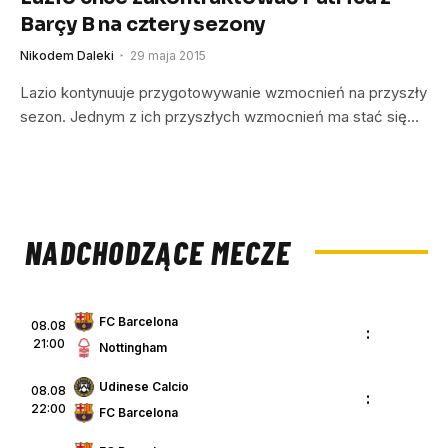
Barçy B na cztery sezony
Nikodem Daleki
29 maja 2015
Lazio kontynuuje przygotowywanie wzmocnień na przyszły
sezon. Jednym z ich przyszłych wzmocnień ma stać się…
NADCHODZĄCE MECZE
FC Barcelona
08.08
:
21:00
Nottingham
Udinese Calcio
08.08
:
22:00
FC Barcelona