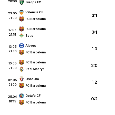
20:00
Europa FC
Valencia CF
23.05
3:1
21:00
FC Barcelona
FC Barcelona
17.05
3:1
21:15
Betis
Alaves
13.05
1:0
21:30
FC Barcelona
FC Barcelona
10.05
2:0
21:00
Real Madryt
Osasuna
02.05
1:2
21:00
FC Barcelona
Getafe CF
25.04
0:2
16:15
FC Barcelona