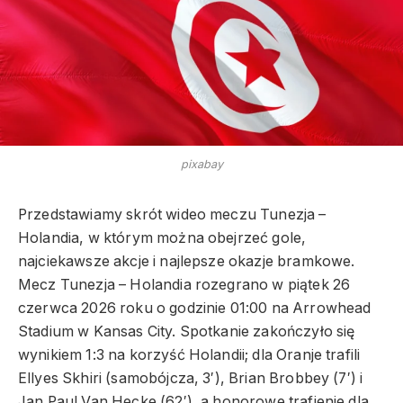
pixabay
Przedstawiamy skrót wideo meczu Tunezja –
Holandia, w którym można obejrzeć gole,
najciekawsze akcje i najlepsze okazje bramkowe.
Mecz Tunezja – Holandia rozegrano w piątek 26
czerwca 2026 roku o godzinie 01:00 na Arrowhead
Stadium w Kansas City. Spotkanie zakończyło się
wynikiem 1:3 na korzyść Holandii; dla Oranje trafili
Ellyes Skhiri (samobójcza, 3′), Brian Brobbey (7′) i
Jan Paul Van Hecke (62′), a honorowe trafienie dla