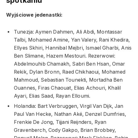
spotkaniu
Wyjściowe jedenastki:
Tunezja: Aymen Dahmen, Ali Abdi, Montassar
Talbi, Mohamed Amine, Yan Valery, Rani Khedira,
Ellyes Skhiri, Hannibal Mejbri, Ismael Gharbi, Anis
Ben Slimane, Hazem Mestouri. Rezerwowi:
Abdelmouhib Chamakh, Sabri Ben Hsan, Omar
Rekik, Dylan Bronn, Raed Chikhaoui, Mohamed
Mahmoud, Sebastian Tounekti, Mortadha Ben
Ouannes, Firas Chaouat, Elias Achouri, Khalil
Ayari, Elias Saad, Rayan Elloumi.
Holandia: Bart Verbruggen, Virgil Van Dijk, Jan
Paul Van Hecke, Nathan Aké, Denzel Dumfries,
Frenkie De Jong, Tijjani Reijnders, Ryan
Gravenberch, Cody Gakpo, Brian Brobbey,