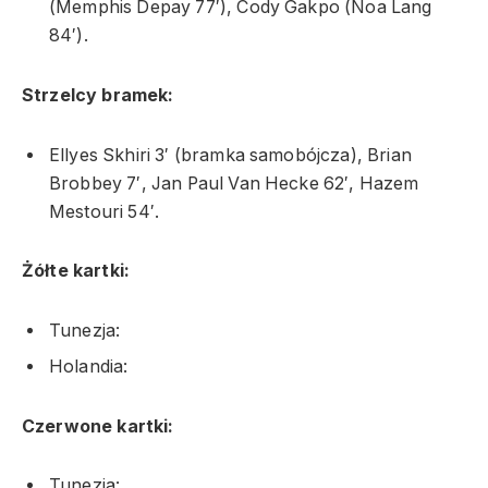
(Memphis Depay 77′), Cody Gakpo (Noa Lang
84′).
Strzelcy bramek:
Ellyes Skhiri 3′ (bramka samobójcza), Brian
Brobbey 7′, Jan Paul Van Hecke 62′, Hazem
Mestouri 54′.
Żółte kartki:
Tunezja:
Holandia:
Czerwone kartki:
Tunezja: