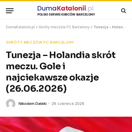
DumaKatalonii.pl
»
Skróty meczów FC Barcelony
»
Tunezja – Holandia skrót meczu. Gole i najciekawsze okazje (26.06.2026)
SKRÓTY MECZÓW FC BARCELONY
Tunezja – Holandia skrót
meczu. Gole i
najciekawsze okazje
(26.06.2026)
Nikodem Daleki
26 czerwca 2026