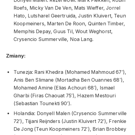
Donyell Malen. Rezerwowi: Mark Flekken, Robin
Roefs, Micky Van De Ven, Mats Wieffer, Jorrel
Hato, Lutsharel Geertruida, Justin Kluivert, Teun
Koopmeiners, Marten De Roon, Quinten Timber,
Memphis Depay, Guus Til, Wout Weghorst,
Crysencio Summerville, Noa Lang.
Zmiany:
Tunezja: Rani Khedira (Mohamed Mahmoud 67′),
Anis Ben Slimane (Mortadha Ben Ouannes 68′),
Mohamed Amine (Elias Achouri 68′), Ismael
Gharbi (Firas Chaouat 75′), Hazem Mestouri
(Sebastian Tounekti 90′).
Holandia: Donyell Malen (Crysencio Summerville
72′), Tijjani Reijnders (Justin Kluivert 72′), Frenkie
De Jong (Teun Koopmeiners 72′), Brian Brobbey