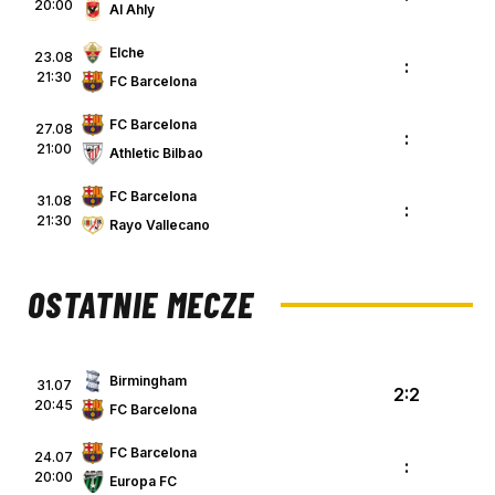
20:00
Al Ahly
Elche
23.08
:
21:30
FC Barcelona
FC Barcelona
27.08
:
21:00
Athletic Bilbao
FC Barcelona
31.08
:
21:30
Rayo Vallecano
OSTATNIE MECZE
Birmingham
31.07
2:2
20:45
FC Barcelona
FC Barcelona
24.07
:
20:00
Europa FC