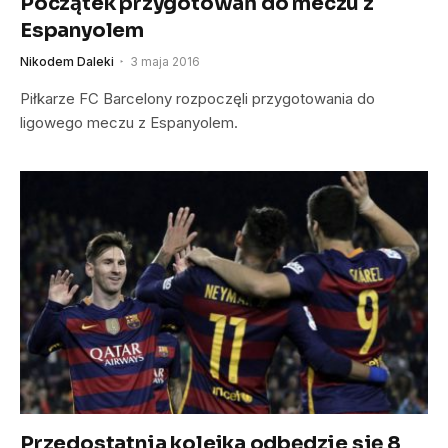
Początek przygotowań do meczu z
Espanyolem
Nikodem Daleki
3 maja 2016
Piłkarze FC Barcelony rozpoczęli przygotowania do
ligowego meczu z Espanyolem.
Przedostatnia kolejka odbędzie się 8