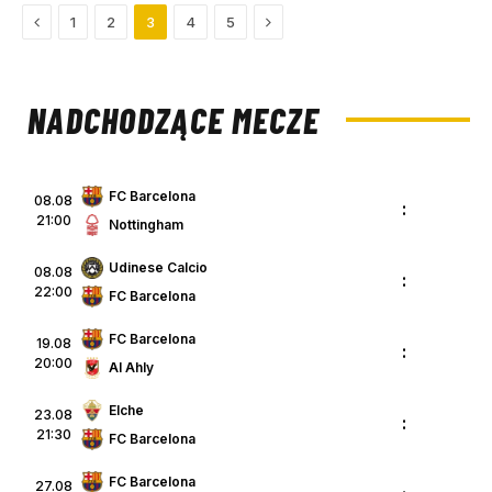
Previous
Next
1
2
3
4
5
NADCHODZĄCE MECZE
FC Barcelona
08.08
:
21:00
Nottingham
Udinese Calcio
08.08
:
22:00
FC Barcelona
FC Barcelona
19.08
:
20:00
Al Ahly
Elche
23.08
:
21:30
FC Barcelona
FC Barcelona
27.08