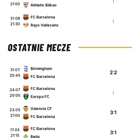
:
21:00
Athletic Bilbao
FC Barcelona
31.08
:
21:30
Rayo Vallecano
OSTATNIE MECZE
Birmingham
31.07
2:2
20:45
FC Barcelona
FC Barcelona
24.07
:
20:00
Europa FC
Valencia CF
23.05
3:1
21:00
FC Barcelona
FC Barcelona
17.05
3:1
21:15
Betis