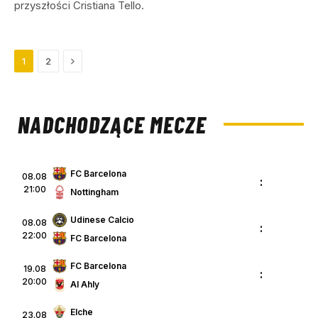
przyszłości Cristiana Tello.
Next
1
2
NADCHODZĄCE MECZE
FC Barcelona
08.08
:
21:00
Nottingham
Udinese Calcio
08.08
:
22:00
FC Barcelona
FC Barcelona
19.08
:
20:00
Al Ahly
Elche
23.08