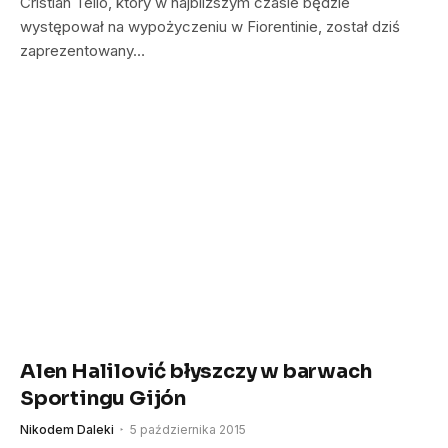
Cristian Tello, który w najbliższym czasie będzie
występował na wypożyczeniu w Fiorentinie, został dziś
zaprezentowany…
Alen Halilović błyszczy w barwach
Sportingu Gijón
Nikodem Daleki
5 października 2015