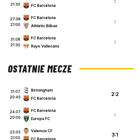
:
21:30
FC Barcelona
FC Barcelona
27.08
:
21:00
Athletic Bilbao
FC Barcelona
31.08
:
21:30
Rayo Vallecano
OSTATNIE MECZE
Birmingham
31.07
2:2
20:45
FC Barcelona
FC Barcelona
24.07
:
20:00
Europa FC
Valencia CF
23.05
3:1
21:00
FC Barcelona